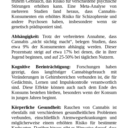
frühem Gebrauch, das Risiko für verschiedene psychische
Störungen erhöhen kann. Eine Meta-Analyse von
mehreren Studien fand heraus, dass Cannabis-
Konsumenten ein erhöhtes Risiko für Schizophrenie und
andere Psychosen haben, insbesondere wenn sie
genetisch prädisponiert sind.
Abhängigkeit:
Trotz der verbreiteten Annahme, dass
Cannabis „nicht süchtig macht“, belegen Studien, dass
etwa 9% der Konsumenten abhängig werden. Dieser
Prozentsatz steigt auf etwa 17% bei denen, die in ihrer
Jugend beginnen, und auf 25-50% bei täglichen Nutzern.
Kognitive Beeinträchtigung:
Forschungen haben
gezeigt, dass langfristiger Cannabisgebrauch mit
Veränderungen in Gehirnbereichen verbunden ist, die für
Gedächtnis, Lernen und Impulskontrolle verantwortlich
sind. Diese Effekte können auch nach dem Ende des
Konsums bestehen bleiben, besonders wenn der Konsum
in jungen Jahren beginnt.
Körperliche Gesundheit:
Rauchen von Cannabis ist
ebenfalls mit verschiedenen gesundheitlichen Problemen
verbunden, einschließlich Atemwegserkrankungen und
möglicherweise einem erhöhten Risiko für bestimmte
Krebsarten. Darüber hinaus gibt es Hinweise darauf, dass