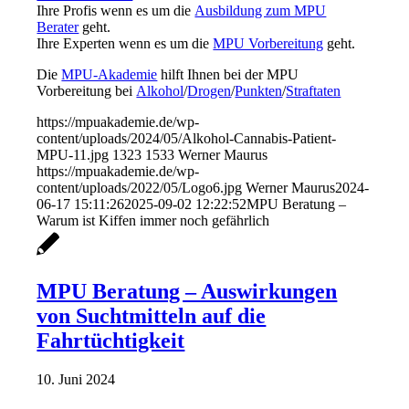
Ihre Profis wenn es um die
Ausbildung zum MPU
Berater
geht.
Ihre Experten wenn es um die
MPU Vorbereitung
geht.
Die
MPU-Akademie
hilft Ihnen bei der MPU
Vorbereitung bei
Alkohol
/
Drogen
/
Punkten
/
Straftaten
https://mpuakademie.de/wp-
content/uploads/2024/05/Alkohol-Cannabis-Patient-
MPU-11.jpg
1323
1533
Werner Maurus
https://mpuakademie.de/wp-
content/uploads/2022/05/Logo6.jpg
Werner Maurus
2024-
06-17 15:11:26
2025-09-02 12:22:52
MPU Beratung –
Warum ist Kiffen immer noch gefährlich
MPU Beratung – Auswirkungen
von Suchtmitteln auf die
Fahrtüchtigkeit
10. Juni 2024