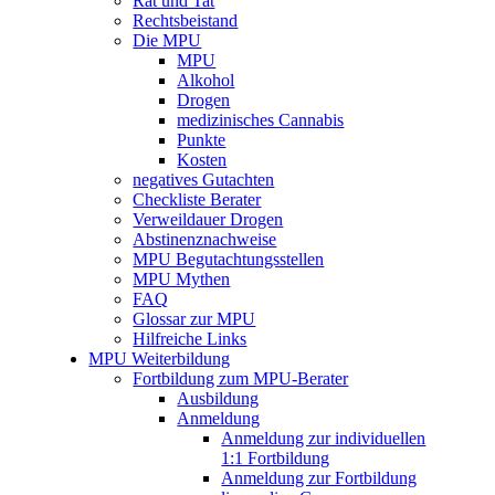
Rat und Tat
Rechtsbeistand
Die MPU
MPU
Alkohol
Drogen
medizinisches Cannabis
Punkte
Kosten
negatives Gutachten
Checkliste Berater
Verweildauer Drogen
Abstinenznachweise
MPU Begutachtungsstellen
MPU Mythen
FAQ
Glossar zur MPU
Hilfreiche Links
MPU Weiterbildung
Fortbildung zum MPU-Berater
Ausbildung
Anmeldung
Anmeldung zur individuellen
1:1 Fortbildung
Anmeldung zur Fortbildung