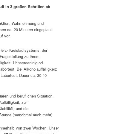
ft in 3 großen Schritten ab
eaktion, Wahrnehmung und
sen ca. 20 Minuten eingeplant
uf vor.
erz- Kreislaufsystems, der
 Fragestellung zu Ihrem
igkeit: Urinscreeninig od.
ortest. Bei Alkoholauffälligkeit:
Labortest, Dauer ca. 30-40
iären und beruflichen Situation,
ffälligkeit, zur
abilität, und die
 Stunde (manchmal auch mehr)
s innerhalb von zwei Wochen. Unser