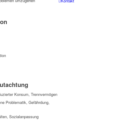
Problemen umzugehen
Kontakt
ion
tion
gutachtung
eduzierter Konsum, Trennvermögen
ene Problematik, Gefährdung,
lten, Sozialanpassung