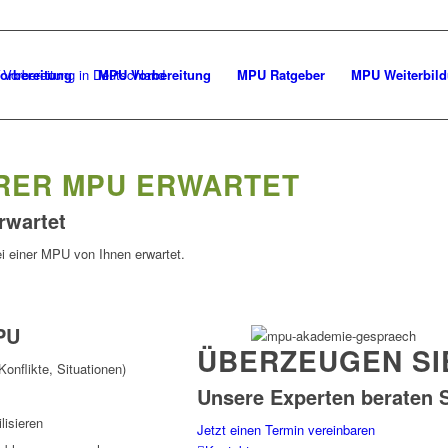
orbereitung
MPU Vorbereitung
MPU Ratgeber
MPU Weiterbil
HRER MPU ERWARTET
rwartet
ei einer MPU von Ihnen erwartet.
PU
ÜBERZEUGEN SI
nflikte, Situationen)
Unsere Experten beraten S
lisieren
Jetzt einen Termin vereinbaren