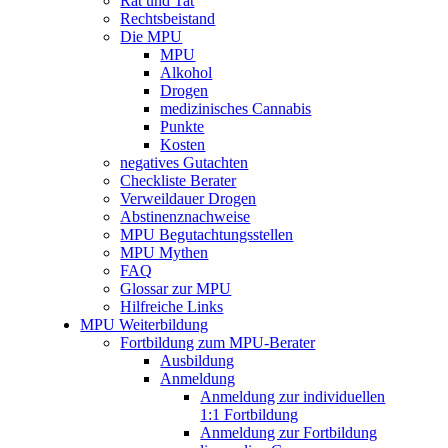
Rat und Tat
Rechtsbeistand
Die MPU
MPU
Alkohol
Drogen
medizinisches Cannabis
Punkte
Kosten
negatives Gutachten
Checkliste Berater
Verweildauer Drogen
Abstinenznachweise
MPU Begutachtungsstellen
MPU Mythen
FAQ
Glossar zur MPU
Hilfreiche Links
MPU Weiterbildung
Fortbildung zum MPU-Berater
Ausbildung
Anmeldung
Anmeldung zur individuellen
1:1 Fortbildung
Anmeldung zur Fortbildung