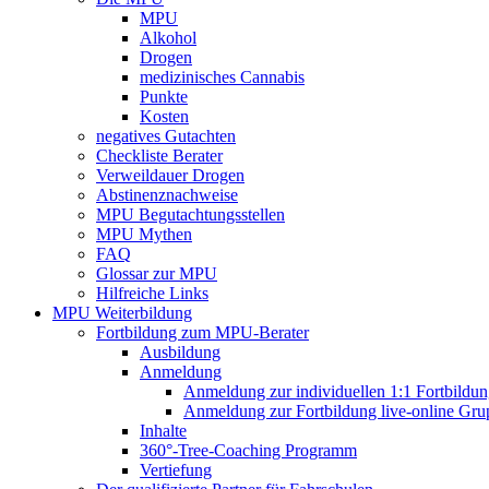
MPU
Alkohol
Drogen
medizinisches Cannabis
Punkte
Kosten
negatives Gutachten
Checkliste Berater
Verweildauer Drogen
Abstinenznachweise
MPU Begutachtungsstellen
MPU Mythen
FAQ
Glossar zur MPU
Hilfreiche Links
MPU Weiterbildung
Fortbildung zum MPU-Berater
Ausbildung
Anmeldung
Anmeldung zur individuellen 1:1 Fortbildu
Anmeldung zur Fortbildung live-online Gru
Inhalte
360°-Tree-Coaching Programm
Vertiefung