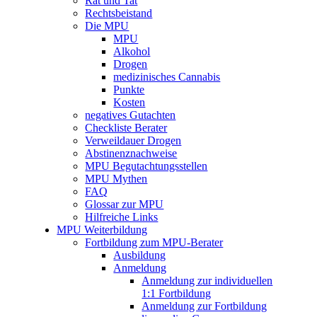
Rat und Tat
Rechtsbeistand
Die MPU
MPU
Alkohol
Drogen
medizinisches Cannabis
Punkte
Kosten
negatives Gutachten
Checkliste Berater
Verweildauer Drogen
Abstinenznachweise
MPU Begutachtungsstellen
MPU Mythen
FAQ
Glossar zur MPU
Hilfreiche Links
MPU Weiterbildung
Fortbildung zum MPU-Berater
Ausbildung
Anmeldung
Anmeldung zur individuellen
1:1 Fortbildung
Anmeldung zur Fortbildung