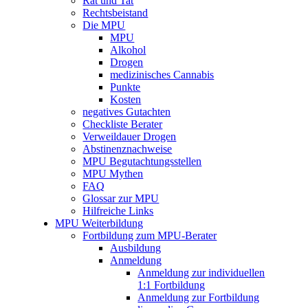
Rat und Tat
Rechtsbeistand
Die MPU
MPU
Alkohol
Drogen
medizinisches Cannabis
Punkte
Kosten
negatives Gutachten
Checkliste Berater
Verweildauer Drogen
Abstinenznachweise
MPU Begutachtungsstellen
MPU Mythen
FAQ
Glossar zur MPU
Hilfreiche Links
MPU Weiterbildung
Fortbildung zum MPU-Berater
Ausbildung
Anmeldung
Anmeldung zur individuellen
1:1 Fortbildung
Anmeldung zur Fortbildung