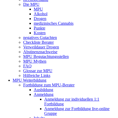
Die MPU
MPU
Alkohol
Drogen
medizinisches Cannabis
Punkte
Kosten
negatives Gutachten
Checkliste Berater
Verweildauer Drogen
Abstinenznachweise
MPU Begutachtungsstellen
MPU Mythen
FAQ
Glossar zur MPU
Hilfreiche Links
MPU Weiterbildung
Fortbildung zum MPU-Berater
Ausbildung
Anmeldung
Anmeldung zur individuellen 1:1
Fortbildung
Anmeldung zur Fortbildung live-online
Gruppe