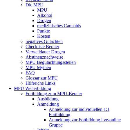
Die MPU
MPU
Alkohol
Drogen
medizinisches Cannabis
Punkte
Kosten
negatives Gutachten
Checkliste Berater
Verweildauer Drogen
Abstinenznachweise
MPU Begutachtungsstellen
MPU Mythen
FAQ
Glossar zur MPU
Hilfreiche Links
MPU Weiterbildung
Fortbildung zum MPU-Berater
Ausbildung
Anmeldung
Anmeldung zur individuellen 1:1
Fortbildung
Anmeldung zur Fortbildung live-online
Gruppe