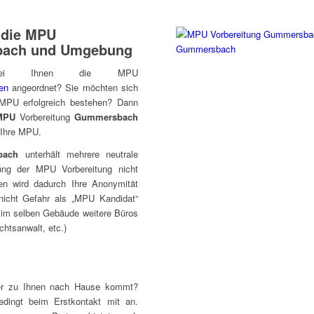
r die MPU
bach und Umgebung
bei Ihnen die MPU
ten
angeordnet? Sie möchten sich
 MPU erfolgreich bestehen? Dann
MPU
Vorbereitung
Gummersbach
r Ihre MPU.
bach
unterhält mehrere neutrale
ung der MPU Vorbereitung nicht
en wird dadurch Ihre Anonymität
nicht Gefahr als „MPU Kandidat“
h im selben Gebäude weitere Büros
chtsanwalt, etc.)
er zu Ihnen nach Hause kommt?
dingt beim Erstkontakt mit an.