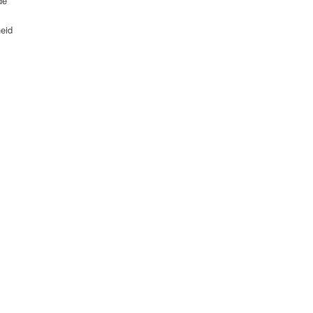
de
eid