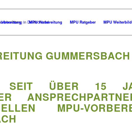
orbereitung
MPU Vorbereitung
MPU Ratgeber
MPU Weiterbil
REITUNG GUMMERSBACH
 SEIT ÜBER 15 J
TER ANSPRECHPARTN
ONELLEN MPU-VORBER
ACH