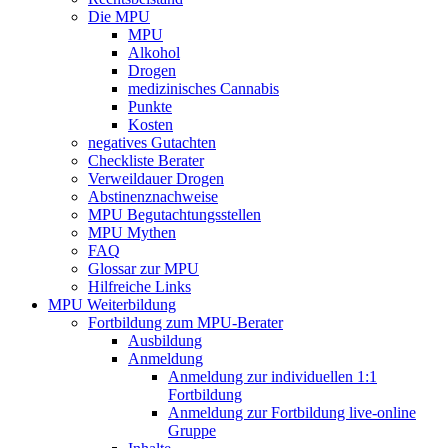
Die MPU
MPU
Alkohol
Drogen
medizinisches Cannabis
Punkte
Kosten
negatives Gutachten
Checkliste Berater
Verweildauer Drogen
Abstinenznachweise
MPU Begutachtungsstellen
MPU Mythen
FAQ
Glossar zur MPU
Hilfreiche Links
MPU Weiterbildung
Fortbildung zum MPU-Berater
Ausbildung
Anmeldung
Anmeldung zur individuellen 1:1
Fortbildung
Anmeldung zur Fortbildung live-online
Gruppe