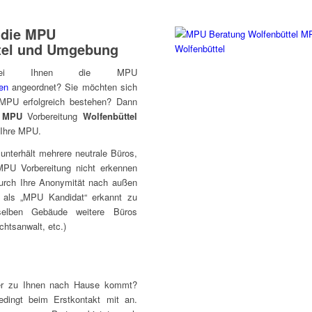
r die MPU
ttel und Umgebung
bei Ihnen die MPU
ten
angeordnet? Sie möchten sich
 MPU erfolgreich bestehen? Dann
r
MPU
Vorbereitung
Wolfenbüttel
r Ihre MPU.
unterhält mehrere neutrale Büros,
MPU Vorbereitung nicht erkennen
durch Ihre Anonymität nach außen
r als „MPU Kandidat“ erkannt zu
selben Gebäude weitere Büros
chtsanwalt, etc.)
er zu Ihnen nach Hause kommt?
dingt beim Erstkontakt mit an.