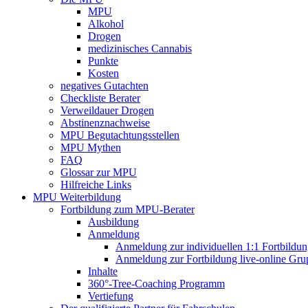
MPU
Alkohol
Drogen
medizinisches Cannabis
Punkte
Kosten
negatives Gutachten
Checkliste Berater
Verweildauer Drogen
Abstinenznachweise
MPU Begutachtungsstellen
MPU Mythen
FAQ
Glossar zur MPU
Hilfreiche Links
MPU Weiterbildung
Fortbildung zum MPU-Berater
Ausbildung
Anmeldung
Anmeldung zur individuellen 1:1 Fortbildu
Anmeldung zur Fortbildung live-online Gru
Inhalte
360°-Tree-Coaching Programm
Vertiefung