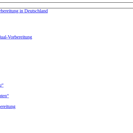
al-Vorbereitung
u“
hten“
ereitung