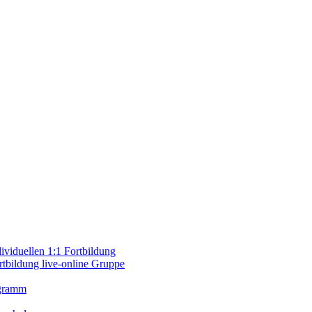
viduellen 1:1 Fortbildung
tbildung live-online Gruppe
ogramm