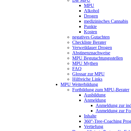
Die MPU
MPU
Alkohol
Drogen
medizinisches Cannabis
Punkte
Kosten
negatives Gutachten
Checkliste Berater
Verweildauer Drogen
Abstinenznachweise
MPU Begutachtungsstellen
MPU Mythen
FAQ
Glossar zur MPU
Hilfreiche Links
MPU Weiterbildung
Fortbildung zum MPU-Berater
Ausbildung
Anmeldung
Anmeldung zur indi
Anmeldung zur For
Inhalte
360°-Tree-Coaching Pr
Vertiefung