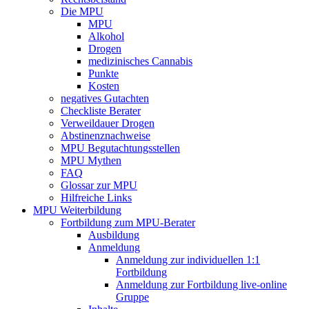
Die MPU
MPU
Alkohol
Drogen
medizinisches Cannabis
Punkte
Kosten
negatives Gutachten
Checkliste Berater
Verweildauer Drogen
Abstinenznachweise
MPU Begutachtungsstellen
MPU Mythen
FAQ
Glossar zur MPU
Hilfreiche Links
MPU Weiterbildung
Fortbildung zum MPU-Berater
Ausbildung
Anmeldung
Anmeldung zur individuellen 1:1
Fortbildung
Anmeldung zur Fortbildung live-online
Gruppe