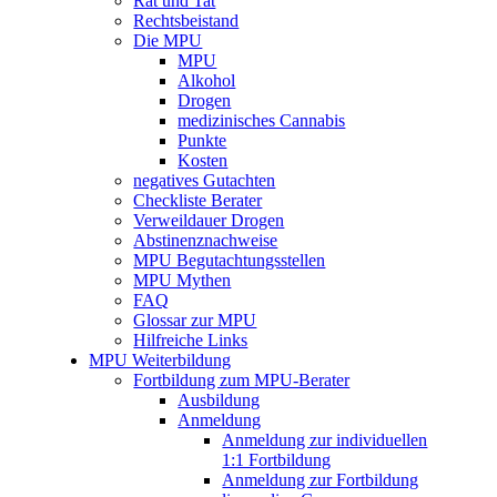
Rat und Tat
Rechtsbeistand
Die MPU
MPU
Alkohol
Drogen
medizinisches Cannabis
Punkte
Kosten
negatives Gutachten
Checkliste Berater
Verweildauer Drogen
Abstinenznachweise
MPU Begutachtungsstellen
MPU Mythen
FAQ
Glossar zur MPU
Hilfreiche Links
MPU Weiterbildung
Fortbildung zum MPU-Berater
Ausbildung
Anmeldung
Anmeldung zur individuellen
1:1 Fortbildung
Anmeldung zur Fortbildung