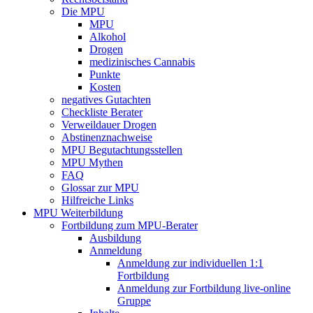
Die MPU
MPU
Alkohol
Drogen
medizinisches Cannabis
Punkte
Kosten
negatives Gutachten
Checkliste Berater
Verweildauer Drogen
Abstinenznachweise
MPU Begutachtungsstellen
MPU Mythen
FAQ
Glossar zur MPU
Hilfreiche Links
MPU Weiterbildung
Fortbildung zum MPU-Berater
Ausbildung
Anmeldung
Anmeldung zur individuellen 1:1
Fortbildung
Anmeldung zur Fortbildung live-online
Gruppe