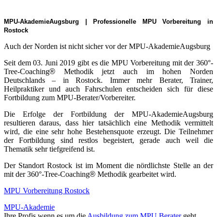
MPU-AkademieAugsburg |
Professionelle MPU Vorbereitung
in
Rostock
Auch der Norden ist nicht sicher vor der MPU-AkademieAugsburg
Seit dem 03. Juni 2019 gibt es die MPU Vorbereitung mit der 360°-
Tree-Coaching
®
Methodik jetzt auch im hohen Norden
Deutschlands – in Rostock. Immer mehr Berater, Trainer,
Heilpraktiker und auch Fahrschulen entscheiden sich für diese
Fortbildung zum MPU-Berater/Vorbereiter.
Die Erfolge der Fortbildung der MPU-AkademieAugsburg
resultieren daraus, dass hier tatsächlich eine Methodik vermittelt
wird, die eine sehr hohe Bestehensquote erzeugt. Die Teilnehmer
der Fortbildung sind restlos begeistert, gerade auch weil die
Thematik sehr tiefgreifend ist.
Der Standort Rostock ist im Moment die nördlichste Stelle an der
mit der 360°-Tree-Coaching
®
Methodik gearbeitet wird.
MPU Vorbereitung Rostock
MPU-Akademie
Ihre Profis wenn es um die
Ausbildung zum MPU Berater
geht.