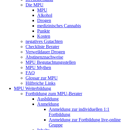
Die MPU
MPU
Alkohol
Drogen
medizinisches Cannabis
Punkte
Kosten
negatives Gutachten
Checkliste Berater
Verweildauer Drogen
Abstinenznachweise
MPU Begutachtungsstellen
MPU Mythen
FAQ
Glossar zur MPU
Hilfreiche Links
MPU Weiterbildung
Fortbildung zum MPU-Berater
Ausbildung
Anmeldung
Anmeldung zur individuellen 1:1
Fortbildung
Anmeldung zur Fortbildung live-online
Gruppe