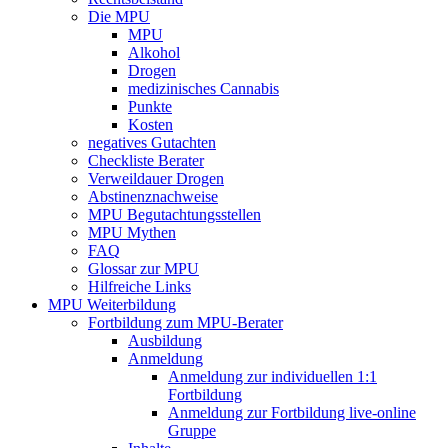
Die MPU
MPU
Alkohol
Drogen
medizinisches Cannabis
Punkte
Kosten
negatives Gutachten
Checkliste Berater
Verweildauer Drogen
Abstinenznachweise
MPU Begutachtungsstellen
MPU Mythen
FAQ
Glossar zur MPU
Hilfreiche Links
MPU Weiterbildung
Fortbildung zum MPU-Berater
Ausbildung
Anmeldung
Anmeldung zur individuellen 1:1
Fortbildung
Anmeldung zur Fortbildung live-online
Gruppe