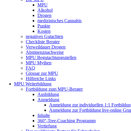
MPU
Alkohol
Drogen
medizinisches Cannabis
Punkte
Kosten
negatives Gutachten
Checkliste Berater
Verweildauer Drogen
Abstinenznachweise
MPU Begutachtungsstellen
MPU Mythen
FAQ
Glossar zur MPU
Hilfreiche Links
MPU Weiterbildung
Fortbildung zum MPU-Berater
Ausbildung
Anmeldung
Anmeldung zur individuellen 1:1 Fortbildu
Anmeldung zur Fortbildung live-online Gru
Inhalte
360°-Tree-Coaching Programm
Vertiefung