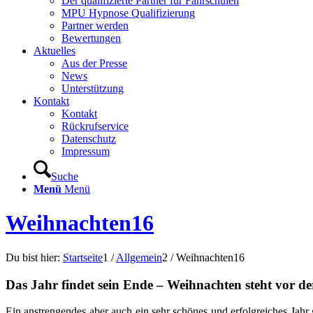
Der qualifizierte Partner für Fahrschulen
MPU Hypnose Qualifizierung
Partner werden
Bewertungen
Aktuelles
Aus der Presse
News
Unterstützung
Kontakt
Kontakt
Rückrufservice
Datenschutz
Impressum
Suche
Menü
Menü
Weihnachten16
Du bist hier:
Startseite
1
/
Allgemein
2
/
Weihnachten16
Das Jahr findet sein Ende – Weihnachten steht vor d
Ein anstrengendes aber auch ein sehr schönes und erfolgreiches Jah