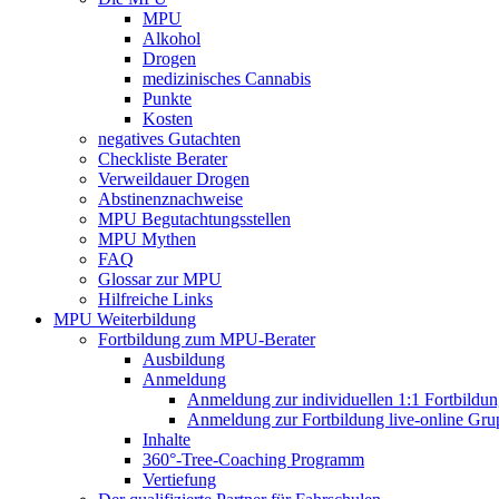
MPU
Alkohol
Drogen
medizinisches Cannabis
Punkte
Kosten
negatives Gutachten
Checkliste Berater
Verweildauer Drogen
Abstinenznachweise
MPU Begutachtungsstellen
MPU Mythen
FAQ
Glossar zur MPU
Hilfreiche Links
MPU Weiterbildung
Fortbildung zum MPU-Berater
Ausbildung
Anmeldung
Anmeldung zur individuellen 1:1 Fortbildu
Anmeldung zur Fortbildung live-online Gru
Inhalte
360°-Tree-Coaching Programm
Vertiefung