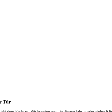
er Tür
r geht dem Ende zu. Wir konnten auch in diesem Jahr wieder vielen Kli