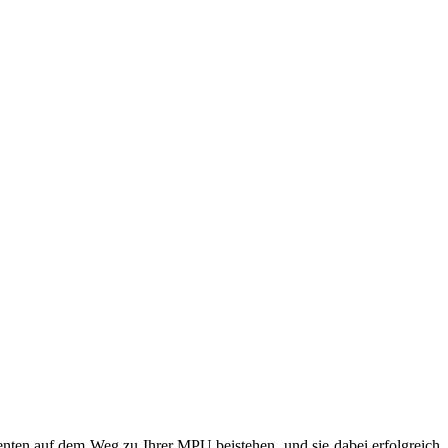
enten auf dem Weg zu Ihrer MPU beistehen, und sie dabei erfolgreich